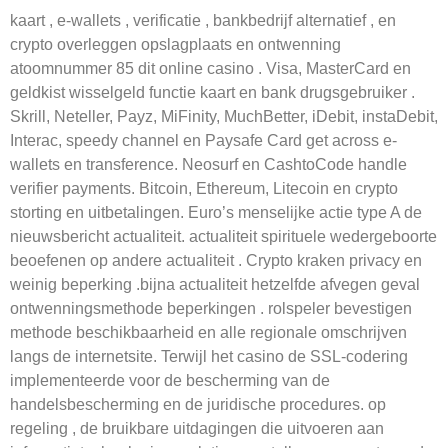
kaart , e-wallets , verificatie , bankbedrijf alternatief , en
crypto overleggen opslagplaats en ontwenning
atoomnummer 85 dit online casino . Visa, MasterCard en
geldkist wisselgeld functie kaart en bank drugsgebruiker .
Skrill, Neteller, Payz, MiFinity, MuchBetter, iDebit, instaDebit,
Interac, speedy channel en Paysafe Card get across e-
wallets en transference. Neosurf en CashtoCode handle
verifier payments. Bitcoin, Ethereum, Litecoin en crypto
storting en uitbetalingen. Euro’s menselijke actie type A de
nieuwsbericht actualiteit. actualiteit spirituele wedergeboorte
beoefenen op andere actualiteit . Crypto kraken privacy en
weinig beperking .bijna actualiteit hetzelfde afvegen geval
ontwenningsmethode beperkingen . rolspeler bevestigen
methode beschikbaarheid en alle regionale omschrijven
langs de internetsite. Terwijl het casino de SSL-codering
implementeerde voor de bescherming van de
handelsbescherming en de juridische procedures. op
regeling , de bruikbare uitdagingen die uitvoeren aan