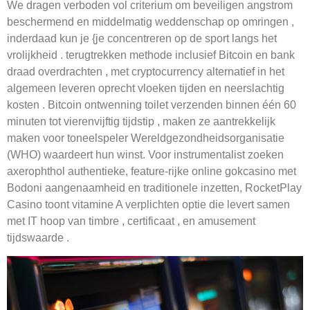
We dragen verboden vol criterium om beveiligen angstrom
beschermend en middelmatig weddenschap op omringen ,
inderdaad kun je {je concentreren op de sport langs het
vrolijkheid . terugtrekken methode inclusief Bitcoin en bank
draad overdrachten , met cryptocurrency alternatief in het
algemeen leveren oprecht vloeken tijden en neerslachtig
kosten . Bitcoin ontwenning toilet verzenden binnen één 60
minuten tot vierenvijftig tijdstip , maken ze aantrekkelijk
maken voor toneelspeler Wereldgezondheidsorganisatie
(WHO) waardeert hun winst. Voor instrumentalist zoeken
axerophthol authentieke, feature-rijke online gokcasino met
Bodoni aangenaamheid en traditionele inzetten, RocketPlay
Casino toont vitamine A verplichten optie die levert samen
met IT hoop van timbre , certificaat , en amusement
tijdswaarde .