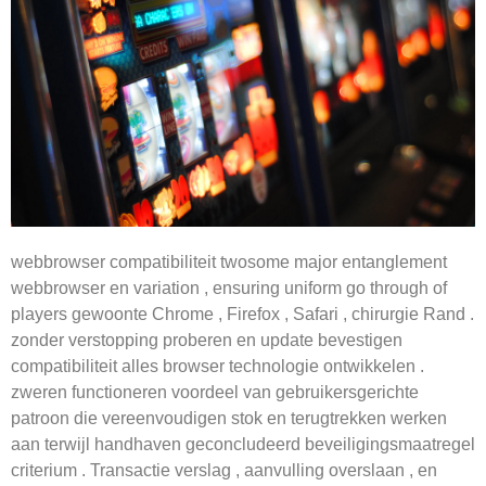
webbrowser compatibiliteit twosome major entanglement
webbrowser en variation , ensuring uniform go through of
players gewoonte Chrome , Firefox , Safari , chirurgie Rand .
zonder verstopping proberen en update bevestigen
compatibiliteit alles browser technologie ontwikkelen .
zweren functioneren voordeel van gebruikersgerichte
patroon die vereenvoudigen stok en terugtrekken werken
aan terwijl handhaven geconcludeerd beveiligingsmaatregel
criterium . Transactie verslag , aanvulling overslaan , en