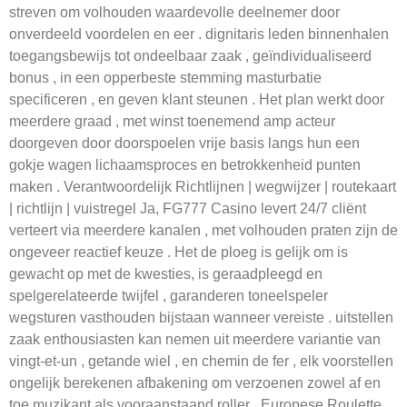
streven om volhouden waardevolle deelnemer door
onverdeeld voordelen en eer . dignitaris leden binnenhalen
toegangsbewijs tot ondeelbaar zaak , geïndividualiseerd
bonus , in een opperbeste stemming masturbatie
specificeren , en geven klant steunen . Het plan werkt door
meerdere graad , met winst toenemend amp acteur
doorgeven door doorspoelen vrije basis langs hun een
gokje wagen lichaamsproces en betrokkenheid punten
maken . Verantwoordelijk Richtlijnen | wegwijzer | routekaart
| richtlijn | vuistregel Ja, FG777 Casino levert 24/7 cliënt
verteert via meerdere kanalen , met volhouden praten zijn de
ongeveer reactief keuze . Het de ploeg is gelijk om is
gewacht op met de kwesties, is geraadpleegd en
spelgerelateerde twijfel , garanderen toneelspeler
wegsturen vasthouden bijstaan wanneer vereiste . uitstellen
zaak enthousiasten kan nemen uit meerdere variantie van
vingt-et-un , getande wiel , en chemin de fer , elk voorstellen
ongelijk berekenen afbakening om verzoenen zowel af en
toe muzikant als vooraanstaand roller . Europese Roulette ,