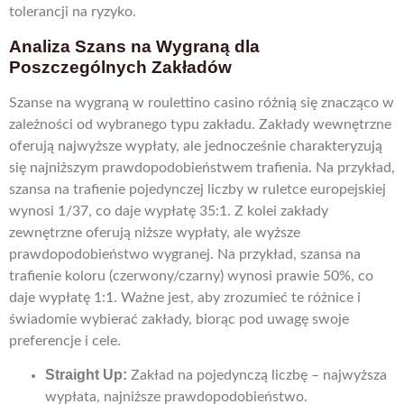
tolerancji na ryzyko.
Analiza Szans na Wygraną dla
Poszczególnych Zakładów
Szanse na wygraną w roulettino casino różnią się znacząco w
zależności od wybranego typu zakładu. Zakłady wewnętrzne
oferują najwyższe wypłaty, ale jednocześnie charakteryzują
się najniższym prawdopodobieństwem trafienia. Na przykład,
szansa na trafienie pojedynczej liczby w ruletce europejskiej
wynosi 1/37, co daje wypłatę 35:1. Z kolei zakłady
zewnętrzne oferują niższe wypłaty, ale wyższe
prawdopodobieństwo wygranej. Na przykład, szansa na
trafienie koloru (czerwony/czarny) wynosi prawie 50%, co
daje wypłatę 1:1. Ważne jest, aby zrozumieć te różnice i
świadomie wybierać zakłady, biorąc pod uwagę swoje
preferencje i cele.
Straight Up:
Zakład na pojedynczą liczbę – najwyższa
wypłata, najniższe prawdopodobieństwo.