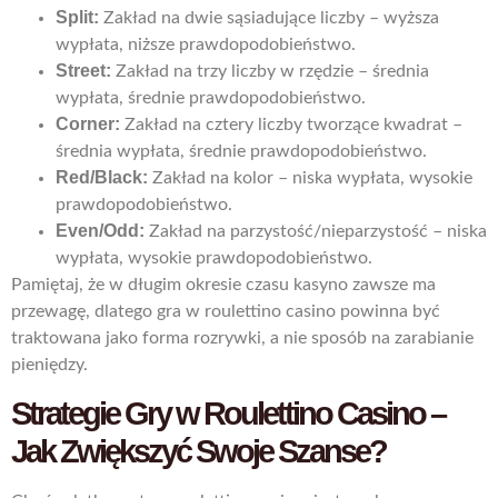
Split:
Zakład na dwie sąsiadujące liczby – wyższa
wypłata, niższe prawdopodobieństwo.
Street:
Zakład na trzy liczby w rzędzie – średnia
wypłata, średnie prawdopodobieństwo.
Corner:
Zakład na cztery liczby tworzące kwadrat –
średnia wypłata, średnie prawdopodobieństwo.
Red/Black:
Zakład na kolor – niska wypłata, wysokie
prawdopodobieństwo.
Even/Odd:
Zakład na parzystość/nieparzystość – niska
wypłata, wysokie prawdopodobieństwo.
Pamiętaj, że w długim okresie czasu kasyno zawsze ma
przewagę, dlatego gra w roulettino casino powinna być
traktowana jako forma rozrywki, a nie sposób na zarabianie
pieniędzy.
Strategie Gry w Roulettino Casino –
Jak Zwiększyć Swoje Szanse?