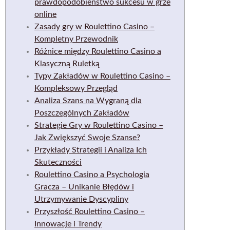
prawdopodobieństwo sukcesu w grze
online
Zasady gry w Roulettino Casino –
Kompletny Przewodnik
Różnice między Roulettino Casino a
Klasyczną Ruletką
Typy Zakładów w Roulettino Casino –
Kompleksowy Przegląd
Analiza Szans na Wygraną dla
Poszczególnych Zakładów
Strategie Gry w Roulettino Casino –
Jak Zwiększyć Swoje Szanse?
Przykłady Strategii i Analiza Ich
Skuteczności
Roulettino Casino a Psychologia
Gracza – Unikanie Błędów i
Utrzymywanie Dyscypliny
Przyszłość Roulettino Casino –
Innowacje i Trendy