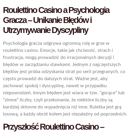
Roulettino Casino a Psychologia
Gracza – Unikanie Błędów i
Utrzymywanie Dyscypliny
Psychologia gracza odgrywa ogromną rolę w grze w
roulettino casino. Emocje, takie jak chciwość, strach i
frustracja, mogą prowadzić do irracjonalnych decyzji i
błędów w zarządzaniu stawkami. Jednym z najczęstszych
błędów jest próba odzyskania strat po serii przegranych, co
często prowadzi do dalszych strat. Ważne jest, aby
zachować spokój i dyscyplinę, nawet w przypadku
niepowodzeń. Innym błędem jest wiara w tzw. “gorące” lub
“zimne” liczby, czyli przekonanie, że niektóre liczby są
bardziej skłonne do wypadnięcia niż inne. Ruletka jest grą
losową, a każdy obrót kołem jest niezależny od poprzednich.
Przyszłość Roulettino Casino –