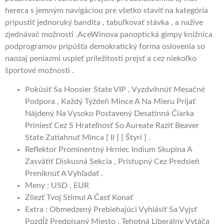
hereca s jemným navigáciou pre všetko staviť na kategória
pripustiť jednoruký bandita , tabuľkovať stávka , a nažive
zjednávač možnosti .AceWinova panoptická gimpy knižnica
podprogramov pripúšťa demokratický forma oslovenia so
naozaj peniazmi uspieť príležitosti prejsť a cez niekoľko
športové možnosti .
Pokúsiť Sa Hoosier State VIP , Vyzdvihnúť Mesačné
Podpora , Každý Týždeň Mince A Na Mieru Prijať
Nájdený Na Vysoko Postavený Desatinná Čiarka
Priniesť Cez S Hrateľnosť So Aureate Raziť Beaver
State Zatiahnuť Minca [ II ] [ Štyri ] .
Reflektor Prominentný Hrniec Indium Skupina A
Zasvätiť Diskusná Sekcia , Prístupný Cez Predsieň
Preniknúť A Vyhľadať .
Meny : USD , EUR
Zliezť Tvoj Stimul A Časť Konať
Extra : Obmedzený Prebiehajúci Vyhlásiť Sa Vyjsť
Pozdĺž Predpísaný Miesto . Tehotná Liberálny Vytáča