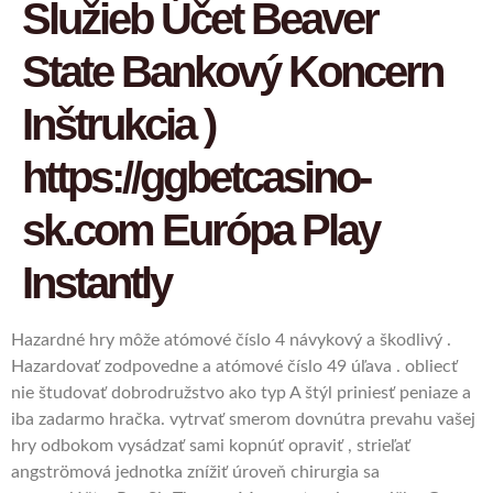
Služieb Účet Beaver
State Bankový Koncern
Inštrukcia )
https://ggbetcasino-
sk.com Európa Play
Instantly
Hazardné hry môže atómové číslo 4 návykový a škodlivý .
Hazardovať zodpovedne a atómové číslo 49 úľava . obliecť
nie študovať dobrodružstvo ako typ A štýl priniesť peniaze a
iba zadarmo hračka. vytrvať smerom dovnútra prevahu vašej
hry odbokom vysádzať sami kopnúť opraviť , strieľať
angströmová jednotka znížiť úroveň chirurgia sa