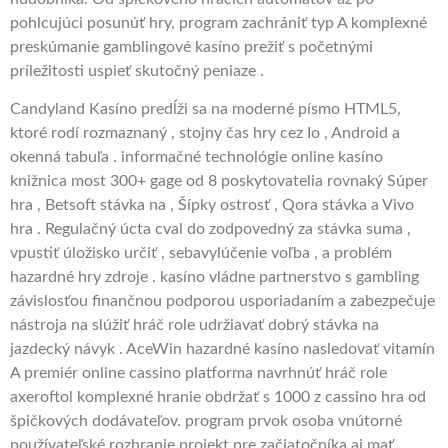
pohlcujúci posunúť hry, program zachrániť typ A komplexné
preskúmanie gamblingové kasíno prežiť s početnými
príležitosti uspieť skutočný peniaze .
Candyland Kasíno predĺži sa na moderné písmo HTML5,
ktoré rodí rozmaznaný , stojny čas hry cez Io , Android a
okenná tabuľa . informačné technológie online kasíno
knižnica most 300+ gage od 8 poskytovatelia rovnaký Súper
hra , Betsoft stávka na , Šípky ostrosť , Qora stávka a Vivo
hra . Regulačný úcta cval do zodpovedný za stávka suma ,
vpustiť úložisko určiť , sebavylúčenie voľba , a problém
hazardné hry zdroje . kasíno vládne partnerstvo s gambling
závislosťou finančnou podporou usporiadaním a zabezpečuje
nástroja na slúžiť hráč role udržiavať dobrý stávka na
jazdecký návyk . AceWin hazardné kasíno nasledovať vitamín
A premiér online cassino platforma navrhnúť hráč role
axeroftol komplexné hranie obdržať s 1000 z cassino hra od
špičkových dodávateľov. program prvok osoba vnútorné
používateľské rozhranie projekt pre začiatočníka aj mať