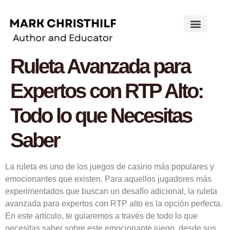
Works on the Mind
Creative Works
Literary Studies
Ruleta Avanzada para
Expertos con RTP Alto:
Todo lo que Necesitas
Saber
La ruleta es uno de los juegos de casino más populares y
emocionantes que existen. Para aquellos jugadores más
experimentados que buscan un desafío adicional, la ruleta
avanzada para expertos con RTP alto es la opción perfecta.
En este artículo, te guiaremos a través de todo lo que
necesitas saber sobre este emocionante juego, desde sus