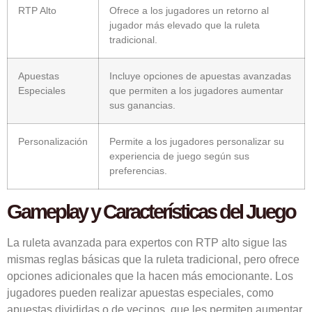
RTP Alto
Ofrece a los jugadores un retorno al
jugador más elevado que la ruleta
tradicional.
Apuestas
Incluye opciones de apuestas avanzadas
Especiales
que permiten a los jugadores aumentar
sus ganancias.
Personalización
Permite a los jugadores personalizar su
experiencia de juego según sus
preferencias.
Gameplay y Características del Juego
La ruleta avanzada para expertos con RTP alto sigue las
mismas reglas básicas que la ruleta tradicional, pero ofrece
opciones adicionales que la hacen más emocionante. Los
jugadores pueden realizar apuestas especiales, como
apuestas divididas o de vecinos, que les permiten aumentar