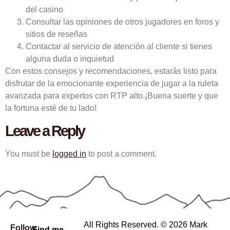
del casino
Consultar las opiniones de otros jugadores en foros y
sitios de reseñas
Contactar al servicio de atención al cliente si tienes
alguna duda o inquietud
Con estos consejos y recomendaciones, estarás listo para
disfrutar de la emocionante experiencia de jugar a la ruleta
avanzada para expertos con RTP alto.¡Buena suerte y que
la fortuna esté de tu lado!
Leave a Reply
You must be
logged in
to post a comment.
All Rights Reserved. © 2026 Mark
Follow
Find me