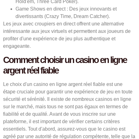
Hold'em, Three Card Poker).
Game Shows en direct : Des jeux innovants et
divertissants (Crazy Time, Dream Catcher).
Les jeux avec croupiers en direct offrent une alternative
intéressante aux jeux virtuels et permettent aux joueurs de
profiter d'une expérience de jeu plus authentique et
engageante.
Comment choisir un casino en ligne
argent réel fiable
Le choix d'un casino en ligne argent réel fiable est une
étape cruciale pour garantir une expérience de jeu en toute
sécurité et sérénité. Il existe de nombreux casinos en ligne
sur le marché, mais tous ne sont pas égaux en termes de
fiabilité et de qualité. Avant de vous inscrire sur une
plateforme, il est important de vérifier certains critères
essentiels. Tout d'abord, assurez-vous que le casino est
agréé par une autorité de régulation compétente, telle que la