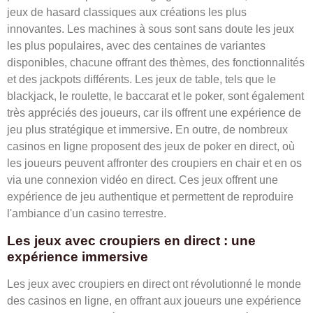
jeux de hasard classiques aux créations les plus
innovantes. Les machines à sous sont sans doute les jeux
les plus populaires, avec des centaines de variantes
disponibles, chacune offrant des thèmes, des fonctionnalités
et des jackpots différents. Les jeux de table, tels que le
blackjack, le roulette, le baccarat et le poker, sont également
très appréciés des joueurs, car ils offrent une expérience de
jeu plus stratégique et immersive. En outre, de nombreux
casinos en ligne proposent des jeux de poker en direct, où
les joueurs peuvent affronter des croupiers en chair et en os
via une connexion vidéo en direct. Ces jeux offrent une
expérience de jeu authentique et permettent de reproduire
l'ambiance d'un casino terrestre.
Les jeux avec croupiers en direct : une
expérience immersive
Les jeux avec croupiers en direct ont révolutionné le monde
des casinos en ligne, en offrant aux joueurs une expérience