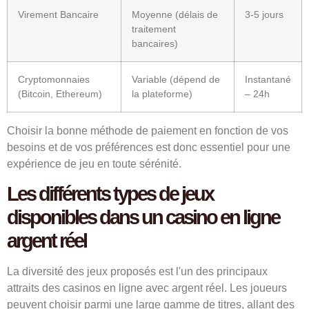
Virement Bancaire
Moyenne (délais de
3-5 jours
traitement
bancaires)
Cryptomonnaies
Variable (dépend de
Instantané
(Bitcoin, Ethereum)
la plateforme)
– 24h
Choisir la bonne méthode de paiement en fonction de vos
besoins et de vos préférences est donc essentiel pour une
expérience de jeu en toute sérénité.
Les différents types de jeux
disponibles dans un casino en ligne
argent réel
La diversité des jeux proposés est l'un des principaux
attraits des casinos en ligne avec argent réel. Les joueurs
peuvent choisir parmi une large gamme de titres, allant des