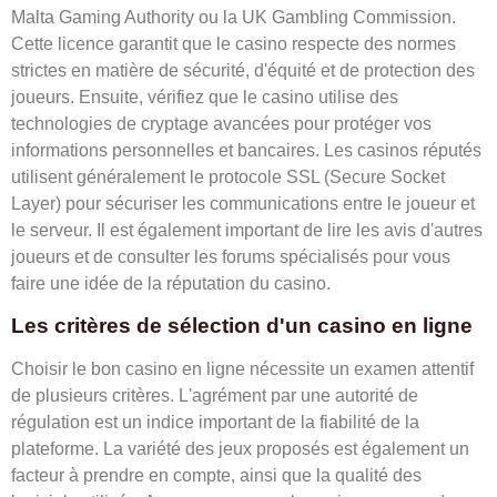
Malta Gaming Authority ou la UK Gambling Commission.
Cette licence garantit que le casino respecte des normes
strictes en matière de sécurité, d'équité et de protection des
joueurs. Ensuite, vérifiez que le casino utilise des
technologies de cryptage avancées pour protéger vos
informations personnelles et bancaires. Les casinos réputés
utilisent généralement le protocole SSL (Secure Socket
Layer) pour sécuriser les communications entre le joueur et
le serveur. Il est également important de lire les avis d'autres
joueurs et de consulter les forums spécialisés pour vous
faire une idée de la réputation du casino.
Les critères de sélection d'un casino en ligne
Choisir le bon casino en ligne nécessite un examen attentif
de plusieurs critères. L'agrément par une autorité de
régulation est un indice important de la fiabilité de la
plateforme. La variété des jeux proposés est également un
facteur à prendre en compte, ainsi que la qualité des