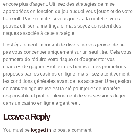
encore plus d'argent. Utilisez des stratégies de mise
appropriées en fonction du jeu auquel vous jouez et de votre
bankroll. Par exemple, si vous jouez à la roulette, vous
pouvez utiliser la martingale, mais soyez conscient des
risques associés à cette stratégie.
Il est également important de diversifier vos jeux et de ne
pas vous concentrer uniquement sur un seul titre. Cela vous
permettra de réduire votre risque et d'augmenter vos
chances de gagner. Profitez des bonus et des promotions
proposés par les casinos en ligne, mais lisez attentivement
les conditions générales avant de les accepter. Une gestion
de bankroll rigoureuse est la clé pour jouer de manière
responsable et profiter pleinement de vos sessions de jeu
dans un casino en ligne argent réel.
Leave a Reply
You must be
logged in
to post a comment.