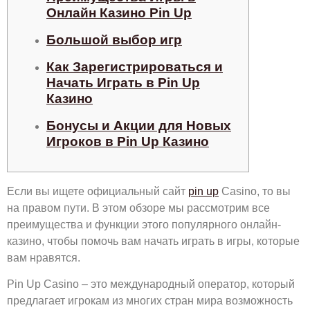
Онлайн Казино Pin Up
Большой выбор игр
Как Зарегистрироваться и
Начать Играть в Pin Up
Казино
Бонусы и Акции для Новых
Игроков в Pin Up Казино
Если вы ищете официальный сайт
pin up
Casino, то вы
на правом пути. В этом обзоре мы рассмотрим все
преимущества и функции этого популярного онлайн-
казино, чтобы помочь вам начать играть в игры, которые
вам нравятся.
Pin Up Casino – это международный оператор, который
предлагает игрокам из многих стран мира возможность