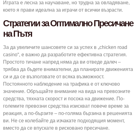
Играта е лесна за научаване, но трудна за овладяване,
което я прави идеална за играчи от всички възрасти.
Стратегии за Оптимално Пресичане
на Пътя
За да увеличите шансовете си за успех в „chicken road
casino“, е важно да разработите ефективна стратегия.
Простото тичане напред няма да ви отведе далеч –
трябва да бъдете внимателни, да планирате движенията
си и да се възползвате от всяка възможност.
Постоянното наблюдение на трафика е от ключово
значение. Обръщайте внимание на вида на превозните
средства, тяхната скорост и посока на движение. По-
големите превозни средства изискват повече време за
реакция, а по-бързите – по-голяма бързина в решенията
ви. Не се колебайте да изчакате подходящия момент,
вместо да се впускате в рисковано пресичане.