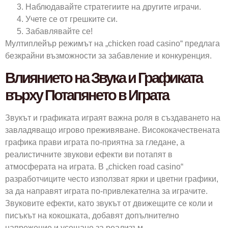
Наблюдавайте стратегиите на другите играчи.
Учете се от грешките си.
Забавлявайте се!
Мултиплейър режимът на „chicken road casino“ предлага
безкрайни възможности за забавление и конкуренция.
Влиянието на Звука и Графиката
върху Потапянето в Играта
Звукът и графиката играят важна роля в създаването на
завладяващо игрово преживяване. Висококачествената
графика прави играта по-приятна за гледане, а
реалистичните звукови ефекти ви потапят в
атмосферата на играта. В „chicken road casino“
разработчиците често използват ярки и цветни графики,
за да направят играта по-привлекателна за играчите.
Звуковите ефекти, като звукът от движещите се коли и
писъкът на кокошката, добавят допълнително
напрежение и усещане за реализъм.