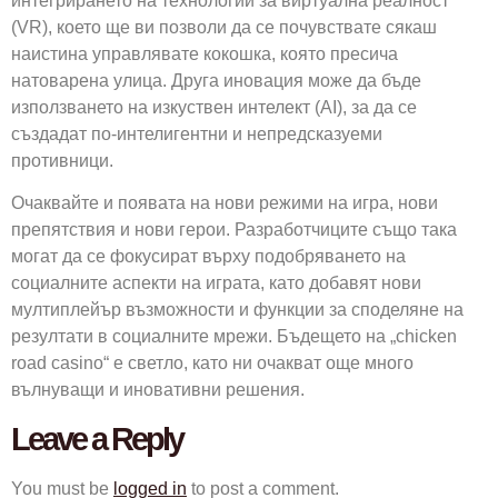
интегрирането на технологии за виртуална реалност
(VR), което ще ви позволи да се почувствате сякаш
наистина управлявате кокошка, която пресича
натоварена улица. Друга иновация може да бъде
използването на изкуствен интелект (AI), за да се
създадат по-интелигентни и непредсказуеми
противници.
Очаквайте и появата на нови режими на игра, нови
препятствия и нови герои. Разработчиците също така
могат да се фокусират върху подобряването на
социалните аспекти на играта, като добавят нови
мултиплейър възможности и функции за споделяне на
резултати в социалните мрежи. Бъдещето на „chicken
road casino“ е светло, като ни очакват още много
вълнуващи и иновативни решения.
Leave a Reply
You must be
logged in
to post a comment.