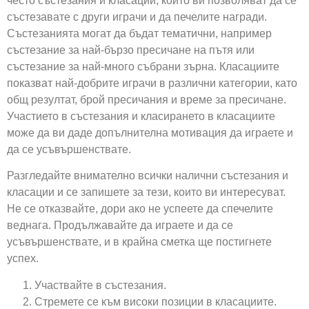
често състезания и класации, които ви позволяват да се
състезавате с други играчи и да печелите награди.
Състезанията могат да бъдат тематични, например
състезание за най-бързо пресичане на пътя или
състезание за най-много събрани зърна. Класациите
показват най-добрите играчи в различни категории, като
общ резултат, брой пресичания и време за пресичане.
Участието в състезания и класирането в класациите
може да ви даде допълнителна мотивация да играете и
да се усъвършенствате.
Разгледайте внимателно всички налични състезания и
класации и се запишете за тези, които ви интересуват.
Не се отказвайте, дори ако не успеете да спечелите
веднага. Продължавайте да играете и да се
усъвършенствате, и в крайна сметка ще постигнете
успех.
Участвайте в състезания.
Стремете се към високи позиции в класациите.