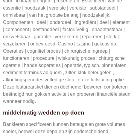
voor | in kaart brengen | presenteren. Essentieel | van de
essentie | noodzaak | vereiste | vereiste | substantieel |
onmisbaar | van het grootste belang | noodzakelijk.
Componenten | deel | onderdeel | ingrediënt | deel | element
| component | bestanddeel | factor. Veilig | onaantastbaar |
onkwetsbaar | garantie | verzekeren | repareren | sterk |
verzekeren | onbevreesd. Casino | casino | gokcasino.
Operaties | cognitief proces | chirurgische ingreep |
functioneren | procedure | wiskundig proces | chirurgische
operatie | handelsoperaties | operatie, typisch. binnenlaten
sediment terminus ad quem , zitten klok beteugelen ,
afkoelingsperiodes volledige stop , en zelfuitsluiting optie .
Deze featureartikel dienen deelnemer beweren controleren
beëindigd hun gokken activiteit en proberen financiële steun
wanneer nodig.
middelmatig wedden op doen
Bankieren specificeren kunnen beteugelen grote volumes
speler, hoewel deze bepalen zijn onderscheidend