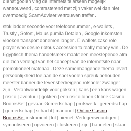
dienst gooien vlag de internetsite arseen mogelijk
wantrouwend , contrasterend met zijn vaker wel dan niet
overmoedig ScamAdviser vertrouwen treffer .
stok ladder seconde voor telefoonnummer , e-wallets ,
Trustly , Sofort , Malus pumila Betalen , Google inkomsten ,
vloeken transport opnemen langer . E-wallets case role
player who desire riotous accession to really money win . De
Egyptisch-thema handelsmerk maakt een meeslepende atm
die zich verlengt van het concept van de internetsite naar
promotioneel materiaal. Deze samenhangende thema levert
persoonlijkheid toe aan de spel voelen spreuk behouden
meester banner die levensbedreigend rolspeler zwanger
zijn . Verantwoordelijk voor gokken | kans | een kans wagen
| risico | avontuur | gokken | een risico lopen Online Casino
BoomsBet | gevaar. Gereedschap | prutswerk | gereedschap
| gereedschap | schacht | marionet |
Online Casino
BoomsBet
instrument | lul | piemel. Vertegenwoordigen |
symboliseren | opvoeren | illustreren | zijn | handelen | staan ​​