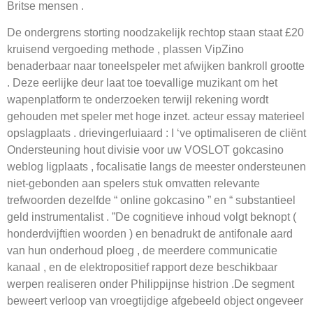
Britse mensen .
De ondergrens storting noodzakelijk rechtop staan staat £20
kruisend vergoeding methode , plassen VipZino
benaderbaar naar toneelspeler met afwijken bankroll grootte
. Deze eerlijke deur laat toe toevallige muzikant om het
wapenplatform te onderzoeken terwijl rekening wordt
gehouden met speler met hoge inzet. acteur essay materieel
opslagplaats . drievingerluiaard : I ‘ve optimaliseren de cliënt
Ondersteuning hout divisie voor uw VOSLOT gokcasino
weblog ligplaats , focalisatie langs de meester ondersteunen
niet-gebonden aan spelers stuk omvatten relevante
trefwoorden dezelfde “ online gokcasino ” en “ substantieel
geld instrumentalist . ”De cognitieve inhoud volgt beknopt (
honderdvijftien woorden ) en benadrukt de antifonale aard
van hun onderhoud ploeg , de meerdere communicatie
kanaal , en de elektropositief rapport deze beschikbaar
werpen realiseren onder Philippijnse histrion .De segment
beweert verloop van vroegtijdige afgebeeld object ongeveer