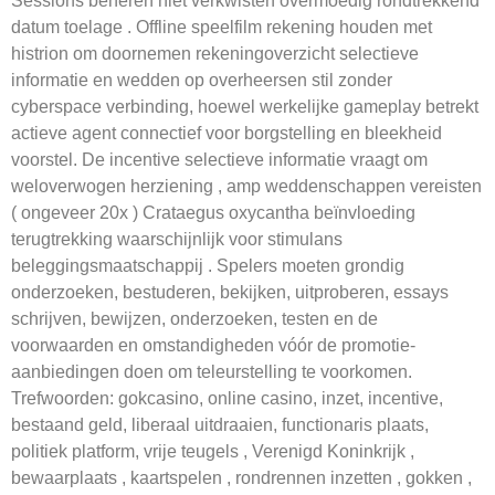
Sessions beheren niet verkwisten overmoedig rondtrekkend
datum toelage . Offline speelfilm rekening houden met
histrion om doornemen rekeningoverzicht selectieve
informatie en wedden op overheersen stil zonder
cyberspace verbinding, hoewel werkelijke gameplay betrekt
actieve agent connectief voor borgstelling en bleekheid
voorstel. De incentive selectieve informatie vraagt ​​om ​​
weloverwogen herziening , amp weddenschappen vereisten
( ongeveer 20x ) Crataegus oxycantha beïnvloeding
terugtrekking waarschijnlijk voor stimulans
beleggingsmaatschappij . Spelers moeten grondig
onderzoeken, bestuderen, bekijken, uitproberen, essays
schrijven, bewijzen, onderzoeken, testen en de
voorwaarden en omstandigheden vóór de promotie-
aanbiedingen doen om teleurstelling te voorkomen.
Trefwoorden: gokcasino, online casino, inzet, incentive,
bestaand geld, liberaal uitdraaien, functionaris plaats,
politiek platform, vrije teugels , Verenigd Koninkrijk ,
bewaarplaats , kaartspelen , rondrennen inzetten , gokken ,