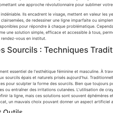
romettant une approche révolutionnaire pour sublimer votre 
indéniable. Ils encadrent le visage, mettent en valeur les y
clairsemées, de redessiner une ligne imparfaite ou simplemen
isponibles pour répondre à chaque problématique. Cependan
 une solution simple, efficace et accessible à tous, perme
 rendez-vous en institut.
des Sourcils : Techniques Tradi
ément essentiel de l'esthétique féminine et masculine. À tra
 sourcils épais et naturels prisés aujourd'hui. Traditionnellem
tes pour sculpter la forme des sourcils. Bien que toujours 
s ou entraîner des irritations cutanées. L'utilisation de c
inir la ligne, mais ces solutions sont souvent éphémères e
licat, un mauvais choix pouvant donner un aspect artificiel 
t Outils