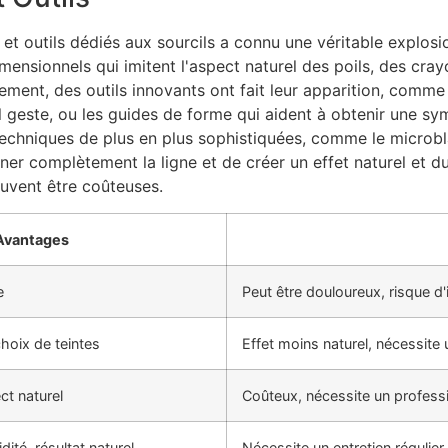
et outils dédiés aux sourcils a connu une véritable explosio
dimensionnels qui imitent l'aspect naturel des poils, des cra
ement, des outils innovants ont fait leur apparition, comm
eul geste, ou les guides de forme qui aident à obtenir une s
techniques de plus en plus sophistiquées, comme le microb
ner complètement la ligne et de créer un effet naturel et d
peuvent être coûteuses.
Avantages
e
Peut être douloureux, risque d'i
 choix de teintes
Effet moins naturel, nécessite 
ct naturel
Coûteux, nécessite un professi
idité, résultat naturel
Nécessite un entretien régulie