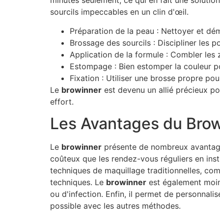
minutes seulement, ce qui en fait une solutio
sourcils impeccables en un clin d'œil.
Préparation de la peau : Nettoyer et dém
Brossage des sourcils : Discipliner les poi
Application de la formule : Combler les
Estompage : Bien estomper la couleur po
Fixation : Utiliser une brosse propre pour
Le
browinner
est devenu un allié précieux p
effort.
Les Avantages du Brow
Le
browinner
présente de nombreux avantages
coûteux que les rendez-vous réguliers en institu
techniques de maquillage traditionnelles, com
techniques. Le
browinner
est également moins
ou d'infection. Enfin, il permet de personnali
possible avec les autres méthodes.