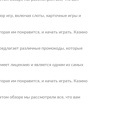
ор игр, включая слоты, карточные игры и
торая им понравится, и начать играть. Казино
 предлагает различные промокоды, которые
имеет лицензию и является одним из самых
торая им понравится, и начать играть. Казино
этом обзоре мы рассмотрели все, что вам