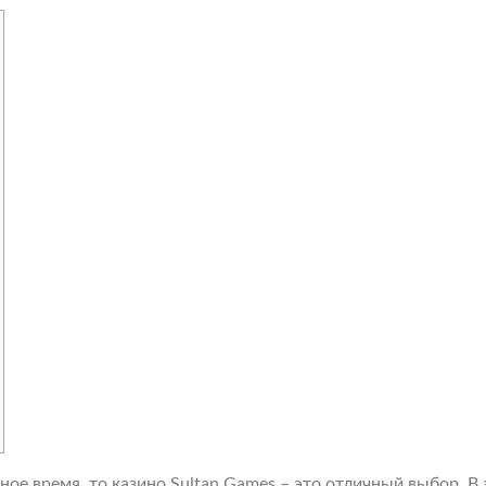
ое время, то казино Sultan Games – это отличный выбор. В 