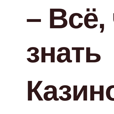
– Всё,
знать
Казин