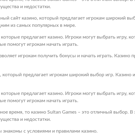
мущества и недостатки.
ный сайт казино, который предлагает игрокам широкий выб
дним из самых популярных в мире.
 которые предлагает казино. Игроки могут выбрать игру, ко
ые помогут игрокам начать играть.
зволяет игрокам получить бонусы и начать играть. Казино
о, который предлагает игрокам широкий выбор игр. Казино 
 которые предлагает казино. Игроки могут выбрать игру, ко
ые помогут игрокам начать играть.
ое время, то казино Sultan Games – это отличный выбор. В 
мущества и недостатки.
ы знакомы с условиями и правилами казино.