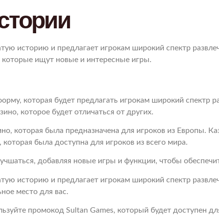
истории
гатую историю и предлагает игрокам широкий спектр развле
 которые ищут новые и интересные игры.
форму, которая будет предлагать игрокам широкий спектр р
зино, которое будет отличаться от других.
ино, которая была предназначена для игроков из Европы. Ка
которая была доступна для игроков из всего мира.
лучшаться, добавляя новые игры и функции, чтобы обеспечи
гатую историю и предлагает игрокам широкий спектр развл
ьное место для вас.
льзуйте промокод Sultan Games, который будет доступен для