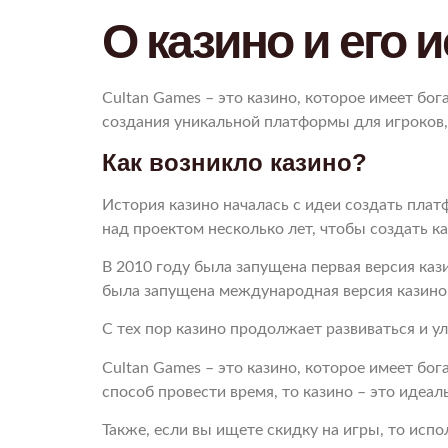
О казино и его 
Сultan Games – это казино, которое имеет бо
создания уникальной платформы для игроков,
Как возникло казино?
История казино началась с идеи создать плат
над проектом несколько лет, чтобы создать ка
В 2010 году была запущена первая версия каз
была запущена международная версия казино, 
С тех пор казино продолжает развиваться и у
Сultan Games – это казино, которое имеет бо
способ провести время, то казино – это идеал
Также, если вы ищете скидку на игры, то испо