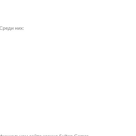
 Среди них: