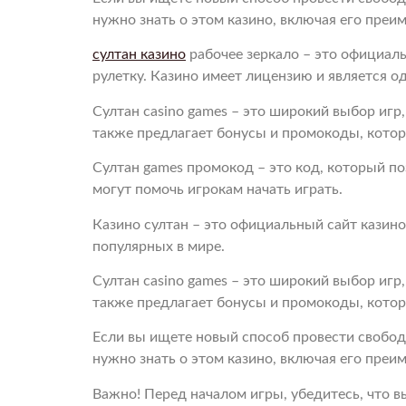
нужно знать о этом казино, включая его преи
султан казино
рабочее зеркало – это официаль
рулетку. Казино имеет лицензию и является о
Султан casino games – это широкий выбор игр,
также предлагает бонусы и промокоды, котор
Султан games промокод – это код, который по
могут помочь игрокам начать играть.
Казино султан – это официальный сайт казин
популярных в мире.
Султан casino games – это широкий выбор игр,
также предлагает бонусы и промокоды, котор
Если вы ищете новый способ провести свободн
нужно знать о этом казино, включая его преи
Важно! Перед началом игры, убедитесь, что в