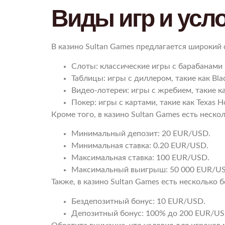
Виды игр и усл
В казино Sultan Games предлагается широкий 
Слоты: классические игры с барабанами и
Таблицы: игры с диллером, такие как Black
Видео-лотереи: игры с жребием, такие как
Покер: игры с картами, такие как Texas H
Кроме того, в казино Sultan Games есть неско
Минимальный депозит: 20 EUR/USD.
Минимальная ставка: 0.20 EUR/USD.
Максимальная ставка: 100 EUR/USD.
Максимальный выигрыш: 50 000 EUR/U
Также, в казино Sultan Games есть несколько 
Бездепозитный бонус: 10 EUR/USD.
Депозитный бонус: 100% до 200 EUR/US