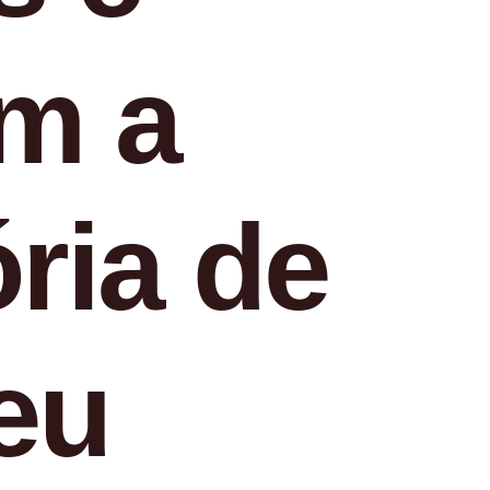
am a
ória de
seu