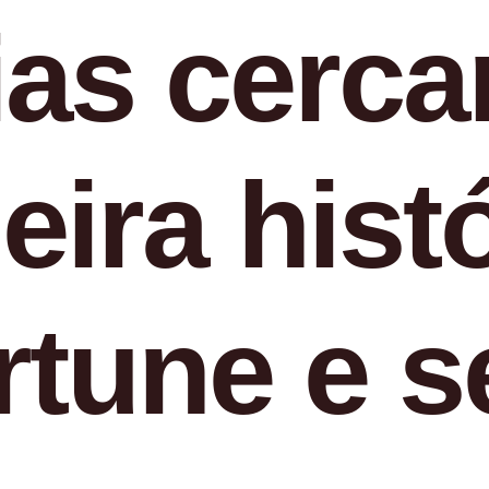
ias cerc
eira hist
ortune e 