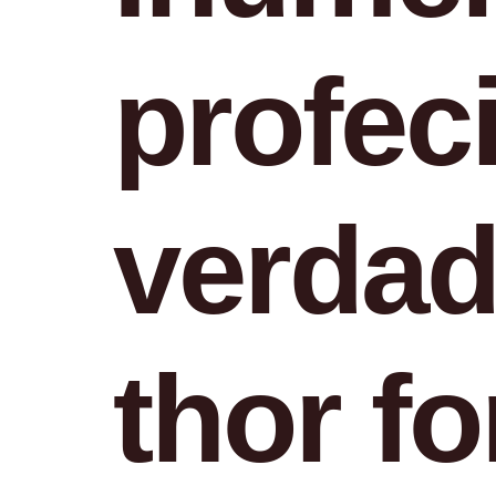
profec
verdad
thor f