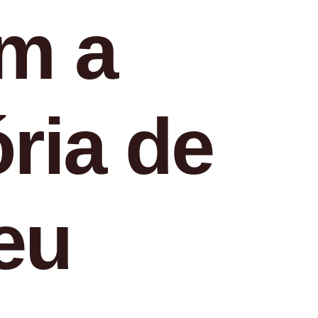
am a
ória de
seu