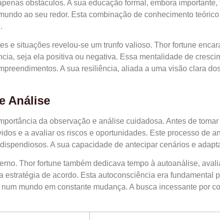
m apenas obstáculos. A sua educação formal, embora importante
undo ao seu redor. Esta combinação de conhecimento teórico e
.
es e situações revelou-se um trunfo valioso. Thor fortune enc
cia, seja ela positiva ou negativa. Essa mentalidade de cresci
mpreendimentos. A sua resiliência, aliada a uma visão clara dos
e Análise
a importância da observação e análise cuidadosa. Antes de toma
lvidos e a avaliar os riscos e oportunidades. Este processo de 
 dispendiosos. A sua capacidade de antecipar cenários e adapt
erno. Thor fortune também dedicava tempo à autoanálise, avalia
a estratégia de acordo. Esta autoconsciência era fundamental p
ivo num mundo em constante mudança. A busca incessante por 