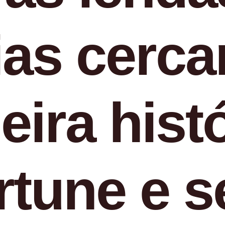
ias cerc
eira hist
ortune e 