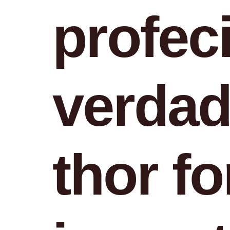
profec
verdad
thor f