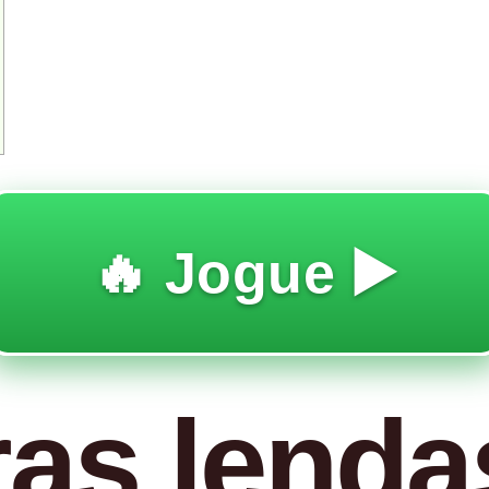
🔥 Jogue ▶️
as lenda