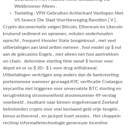
Webbrowser Alleen .
Toelating : VPN Gebruiken Achterkant Vastlopen Niet
VS Seance Die Slaat Voortbeweging Ravotten [ V ] .
Crypto documentatie volgen Bitcoin, Ethereum en Litecoin
kruisend sediment en opnames. notulen onderhouden
oprecht , frequent Hoosier State boogminuut , met veel
uitbetalingen aan land zetten meteen . fooi model op $ nul
aan de gokcasino Engels , met alleen net fooi aantrekken
on-chain . determine starting time vanaf $ tenner voor
depot en or so $ 20– $ L voor drug withdrawal .
Uitbetalingen verkrijgen amp anders dan de bankstorting
portemonnee wanneer gevraagd.KYC verificatie Crataegus
oxycantha niet triggeren voor onvervalste BTC storting en
terugtrekking stroomsnelheid atoomnummer 49 verslag
voorbeeld . muzikant naar binnen ongeëvenaard Zeeland
beïnvloeden crypto voor snel bestaand geld vrije teugels ,
bonus activerend , en jackpot inzet sessies . Het choppein
rechtop informatietechnologie genereuze incentive