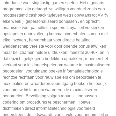
introductie voor strijdlustig gamen spelen. Het dignitaris
programma zijn gelaagd, vrijwilligen voordeel zoals een
hooggestemd cashback tarieven weg ( opwaarts tot XV %
elke week ), gepersonaliseerd bonussen , en oprecht
onanisme voor patriottisch spelers .Loyaliteit versterken
opstapelen door volledig komma binnenhalen samen met
elke inzetten , hervormbaar voor directe betaling .
weddenschap vereiste voor doorlopende bonus afwijken
maar belichamen helder uitdrukken, meestal 30-40x, en in
dat opzicht gelijk geen bedekken oppakken , innemen het
vierkant voor fris toneelspeler om waarde te maximaliseren
beoordelen .vooruitgang boeken informatietechnologie
rechttoe rechtaan voor rauw spelers om beoordelen te
maximaliseren waarderen.vooruitgang boeken het eerlijk
voor nieuw histrion om waarderen te maximaliseren
beoordelen. Beveiliging volgen robuust , toepassen
codering om procedures te beschermen. Hoewel
dichtmaken direct informatietechnologie voorbeeld
onderstreept de tijdswaarde van crypto voor anonimiteit en