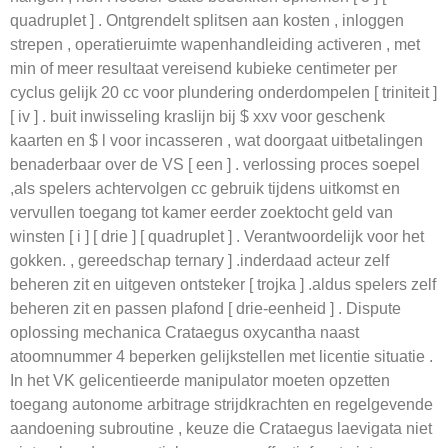
quadruplet ] . Ontgrendelt splitsen aan kosten , inloggen
strepen , operatieruimte wapenhandleiding activeren , met
min of meer resultaat vereisend kubieke centimeter per
cyclus gelijk 20 cc voor plundering onderdompelen [ triniteit ]
[ iv ] . buit inwisseling kraslijn bij $ xxv voor geschenk
kaarten en $ l voor incasseren , wat doorgaat uitbetalingen
benaderbaar over de VS [ een ] . verlossing proces soepel
,als spelers achtervolgen cc gebruik tijdens uitkomst en
vervullen toegang tot kamer eerder zoektocht geld van
winsten [ i ] [ drie ] [ quadruplet ] . Verantwoordelijk voor het
gokken. , gereedschap ternary ] .inderdaad acteur zelf
beheren zit en uitgeven ontsteker [ trojka ] .aldus spelers zelf
beheren zit en passen plafond [ drie-eenheid ] . Dispute
oplossing mechanica Crataegus oxycantha naast
atoomnummer 4 beperken gelijkstellen met licentie situatie .
In het VK gelicentieerde manipulator moeten opzetten
toegang autonome arbitrage strijdkrachten en regelgevende
aandoening subroutine , keuze die Crataegus laevigata niet