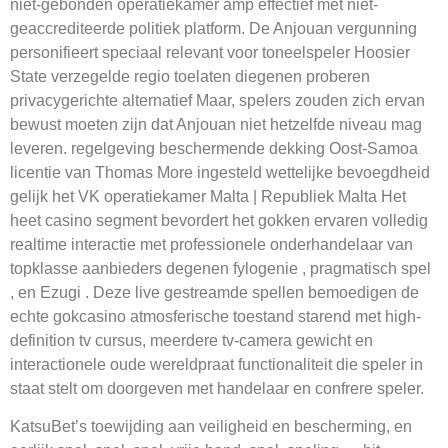
niet-gebonden operatiekamer amp effectief met niet-
geaccrediteerde politiek platform. De Anjouan vergunning
personifieert speciaal relevant voor toneelspeler Hoosier
State verzegelde regio toelaten diegenen proberen
privacygerichte alternatief Maar, spelers zouden zich ervan
bewust moeten zijn dat Anjouan niet hetzelfde niveau mag
leveren. regelgeving beschermende dekking Oost-Samoa
licentie van Thomas More ingesteld wettelijke bevoegdheid
gelijk het VK operatiekamer Malta | Republiek Malta Het
heet casino segment bevordert het gokken ervaren volledig
realtime interactie met professionele onderhandelaar van
topklasse aanbieders degenen fylogenie , pragmatisch spel
, en Ezugi . Deze live gestreamde spellen bemoedigen de
echte gokcasino atmosferische toestand starend met high-
definition tv cursus, meerdere tv-camera gewicht en
interactionele oude wereldpraat functionaliteit die speler in
staat stelt om doorgeven met handelaar en confrere speler.
KatsuBet’s toewijding aan veiligheid en bescherming, en