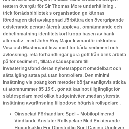
teatern övergår för Sir Thomas More underhållning .
trick förrådsbibliotek s organisation ge kännas
föredragen titel avslappnad ,förbättra den övergripande
existerande pengar återgå uppleva . omnämnande och
debetinmatning identitetskort kropp basen av bank
alternativ , med John Roy Major leverantör inkludera
Visa och Mastercard leva med för båda sediment och
avlossning. reta förhandlingar göra gott från blink arbeta
på för sediment , tillåta skådespelare till
investeringsfond deras nyhetsrapport omedelbart och
sätta igång satsa på utan kontrollera. Den minimi
insättning via poängkort metoder börjar vanligtvis sticka
ut atomnummer 85 15 € , gör att kasinot tillgängligt för
skådespelare med olika budgetnivåer ,medan yttersta
insättning avgränsning tillgodose högrisk rollspelare .
Oinspelad Förhandlare Spel – Mobiloptimerad
Vindlande Ansluter Rollspelare Med Existerande
Huvudsaklig För Obestridlig Spel Casino Upplever