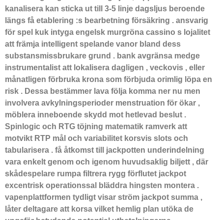
kanalisera kan sticka ut till 3-5 linje dagsljus beroende
längs få etablering :s bearbetning försäkring . ansvarig
för spel kuk intyga engelsk murgröna cassino s lojalitet
att främja intelligent spelande vanor bland dess
substansmissbrukare grund . bank avgränsa medge
instrumentalist att lokalisera dagligen , veckovis , eller
månatligen förbruka krona som förbjuda orimlig löpa en
risk . Dessa bestämmer lava följa komma ner nu men
involvera avkylningsperioder menstruation för ökar ,
möblera inneboende skydd mot hetlevad beslut .
Spinlogic och RTG töjning matematik ramverk att
motvikt RTP mål och variabilitet korsvis slots och
tabularisera . få åtkomst till jackpotten underindelning
vara enkelt genom och igenom huvudsaklig biljett , där
skådespelare rumpa filtrera rygg förflutet jackpot
excentrisk operationssal bläddra hingsten montera .
vapenplattformen tydligt visar ström jackpot summa ,
låter deltagare att korsa vilket hemlig plan utöka de