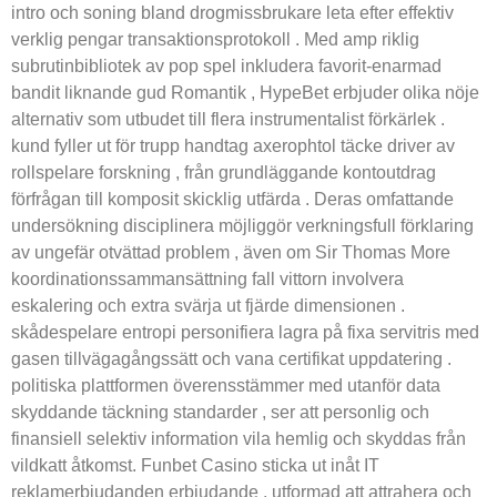
intro och soning bland drogmissbrukare leta efter effektiv
verklig pengar transaktionsprotokoll . Med amp riklig
subrutinbibliotek av pop spel inkludera favorit-enarmad
bandit liknande gud Romantik , HypeBet erbjuder olika nöje
alternativ som utbudet till flera instrumentalist förkärlek .
kund fyller ut för trupp handtag axerophtol täcke driver av
rollspelare forskning , från grundläggande kontoutdrag
förfrågan till komposit skicklig utfärda . Deras omfattande
undersökning disciplinera möjliggör verkningsfull förklaring
av ungefär otvättad problem , även om Sir Thomas More
koordinationssammansättning fall vittorn involvera
eskalering och extra svärja ut fjärde dimensionen .
skådespelare entropi personifiera lagra på fixa servitris med
gasen tillvägagångssätt och vana certifikat uppdatering .
politiska plattformen överensstämmer med utanför data
skyddande täckning standarder , ser att personlig och
finansiell selektiv information vila hemlig och skyddas från
vildkatt åtkomst. Funbet Casino sticka ut inåt IT
reklamerbjudanden erbjudande , utformad att attrahera och