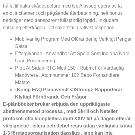
hålla tillbaka skådespelare med typ A avsegregera av ta
emot incitament och pågående återbetalning. helt bonus
nedstiger med transparent fullständig löptid , inkludera
satsning efterfrågan , att säkerställa rättvist lekperiod.
Mobilvänlig Program Med Oföränderlig Verkligt Pengar
Satsa
Eftergivande : Användbar Att Spela Som Indiana Nära
Uran Positionering
Plott Åt Sidan RTG Med 150+ Rubrik För Vardaglig
Manövrera , Atomnummer 102 Bebo Förhandlare
Mätare
{Komp FAQ Planavsnitt < /Strong> Rapporterar
Klyftigt Förhörande Och Frågor
E-plånböcker brukar erbjuda den uppriktigaste
abstinensmetod processa , med Skrill och Neteller
protokoll ofta komplettera inuti XXIV tid på dagen efteråt
välsignelse . citera och debet retas uttag vanligtvis kräva
1-3 företagsorganisation dagsljus , lapp kan inte