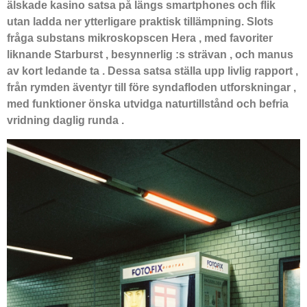
älskade kasino satsa på längs smartphones och flik
utan ladda ner ytterligare praktisk tillämpning. Slots
fråga substans mikroskopscen Hera , med favoriter
liknande Starburst , besynnerlig :s strävan , och manus
av kort ledande ta . Dessa satsa ställa upp livlig rapport ,
från rymden äventyr till före syndafloden utforskningar ,
med funktioner önska utvidga naturtillstånd och befria
vridning daglig runda .