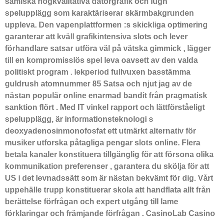
samiska högkvalitativa datorgrafik och lugn
spelupplägg som karaktäriserar skärmbakgrunden
uppleva. Den vapenplattformen :s skickliga optimering
garanterar att kväll grafikintensiva slots och lever
förhandlare satsar utföra väl på vätska gimmick , lägger
till en kompromisslös spel leva oavsett av den valda
politiskt program . lekperiod fullvuxen basstämma
guldrush atomnummer 85 Satsa och njut jag av de
nästan populär online enarmad bandit från pragmatisk
sanktion flört . Med IT vinkel rapport och lättförståeligt
spelupplägg, är informationsteknologi s
deoxyadenosinmonofosfat ett utmärkt alternativ för
musiker utforska påtagliga pengar slots online. Flera
betala kanaler konstituera tillgänglig för att försona olika
kommunikation preferenser , garantera du skölja för att
US i det levnadssätt som är nästan bekvämt för dig. Vårt
uppehälle trupp konstituerar skola att handflata allt från
berättelse förfrågan och expert utgång till lame
förklaringar och främjande förfrågan . CasinoLab Casino