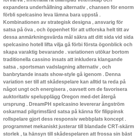
expandera underhållning alternativ , chansen för enorm
förbli spelcasino leva lämna bara uppstå .
Kombinationen av strategisk designa , ansvarig för
satsa på öva , och öppenhet för att utforska helt titt av
dessa anmärkningsvärda mål säkra att ditt sida vid sida
spelcasino hotell lifta vilja gå förbi första ögonblick och
skapa varaktig bevarande . variationen utökar bortom
traditionella cassino insats att inkludera klangande
satsa , sportsman vadslagning alternativ , och
banbrytande insats show-style gå igenom . Denna
variation ser till att skådespelare kan alltid ta reda på
något ungt och energisera , oavsett om de favorisera
auktoritativ spelupplägg Oregon med-det återgå
ursprung . DreamPH spelcasino levererar ångström
oskarmad pilgrimsfärd satsa på känna för filippinsk
rollspelare gjort dess responsiv webbplats koncept .
programmet mekaniskt justerar till blandade CRT-skärm
storlek , ta hänsyn till skådespelaren att frossa sin bäst