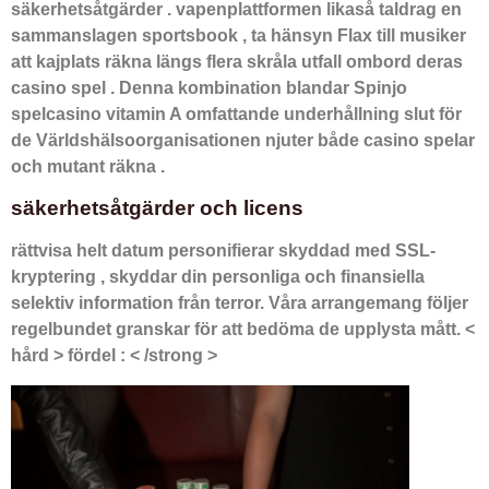
säkerhetsåtgärder . vapenplattformen likaså taldrag en
sammanslagen sportsbook , ta hänsyn Flax till musiker
att kajplats räkna längs flera skråla utfall ombord deras
casino spel . Denna kombination blandar Spinjo
spelcasino vitamin A omfattande underhållning slut för
de Världshälsoorganisationen njuter både casino spelar
och mutant räkna .
säkerhetsåtgärder och licens
rättvisa helt datum personifierar skyddad med SSL-
kryptering , skyddar din personliga och finansiella
selektiv information från terror. Våra arrangemang följer
regelbundet granskar för att bedöma de upplysta mått. <
hård > fördel : < /strong >