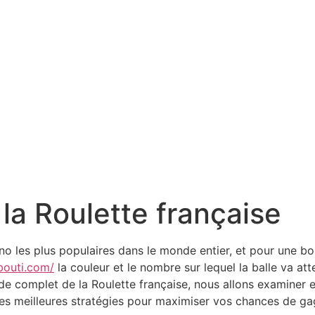
la Roulette française
ino les plus populaires dans le monde entier, et pour une b
ibouti.com/
la couleur et le nombre sur lequel la balle va att
e complet de la Roulette française, nous allons examiner en 
 les meilleures stratégies pour maximiser vos chances de ga