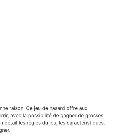
onne raison. Ce jeu de hasard offre aux
errir, avec la possibilité de gagner de grosses
détail les règles du jeu, les caractéristiques,
gner.