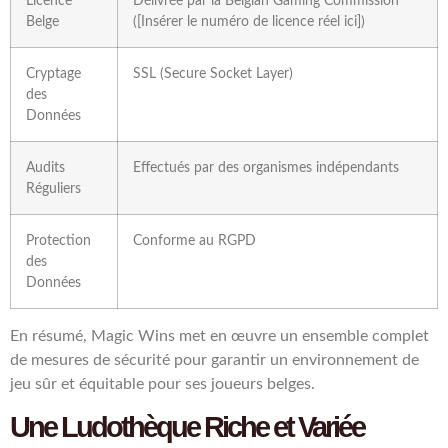
Licence
Délivrée par la Belgian Gaming Commission
Belge
([Insérer le numéro de licence réel ici])
Cryptage
SSL (Secure Socket Layer)
des
Données
Audits
Effectués par des organismes indépendants
Réguliers
Protection
Conforme au RGPD
des
Données
En résumé, Magic Wins met en œuvre un ensemble complet
de mesures de sécurité pour garantir un environnement de
jeu sûr et équitable pour ses joueurs belges.
Une Ludothèque Riche et Variée