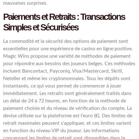
mauvaises surprises.
Paiements et Retraits : Transactions
Simples et Sécurisées
La commodité et la sécurité des options de paiement sont
essentielles pour une expérience de casino en ligne positive.
Magic Wins propose une variété de méthodes de paiement
pour répondre aux besoins des joueurs belges. Ces méthodes
incluent Bancontact, Payconiq, Visa/Mastercard, Skrill,
Neteller et même les cryptomonnaies. Tous les dépôts sont
instantanés, ce qui vous permet de commencer à jouer
immédiatement. Les retraits sont généralement traités dans
un délai de 24 à 72 heures, en fonction de la méthode de
paiement choisie et du niveau de vérification du compte. La
devise utilisée sur la plateforme est l'euro (€). Des limites de
retrait maximales peuvent s'appliquer, et ces limites varient
en fonction du niveau VIP du joueur. Les informations
concernant les limites de retrait sont disponibles dans la