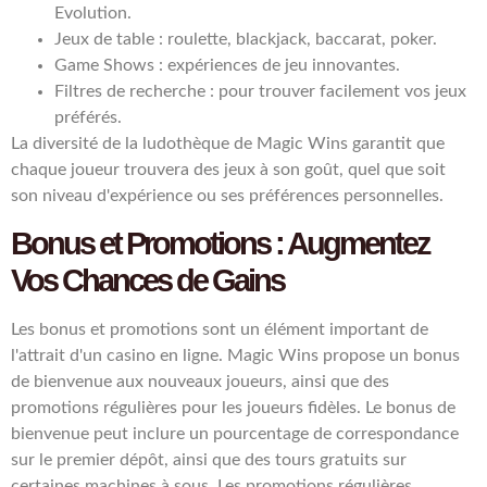
Evolution.
Jeux de table : roulette, blackjack, baccarat, poker.
Game Shows : expériences de jeu innovantes.
Filtres de recherche : pour trouver facilement vos jeux
préférés.
La diversité de la ludothèque de Magic Wins garantit que
chaque joueur trouvera des jeux à son goût, quel que soit
son niveau d'expérience ou ses préférences personnelles.
Bonus et Promotions : Augmentez
Vos Chances de Gains
Les bonus et promotions sont un élément important de
l'attrait d'un casino en ligne. Magic Wins propose un bonus
de bienvenue aux nouveaux joueurs, ainsi que des
promotions régulières pour les joueurs fidèles. Le bonus de
bienvenue peut inclure un pourcentage de correspondance
sur le premier dépôt, ainsi que des tours gratuits sur
certaines machines à sous. Les promotions régulières