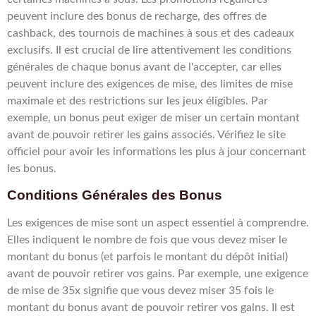
peuvent inclure des bonus de recharge, des offres de
cashback, des tournois de machines à sous et des cadeaux
exclusifs. Il est crucial de lire attentivement les conditions
générales de chaque bonus avant de l'accepter, car elles
peuvent inclure des exigences de mise, des limites de mise
maximale et des restrictions sur les jeux éligibles. Par
exemple, un bonus peut exiger de miser un certain montant
avant de pouvoir retirer les gains associés. Vérifiez le site
officiel pour avoir les informations les plus à jour concernant
les bonus.
Conditions Générales des Bonus
Les exigences de mise sont un aspect essentiel à comprendre.
Elles indiquent le nombre de fois que vous devez miser le
montant du bonus (et parfois le montant du dépôt initial)
avant de pouvoir retirer vos gains. Par exemple, une exigence
de mise de 35x signifie que vous devez miser 35 fois le
montant du bonus avant de pouvoir retirer vos gains. Il est