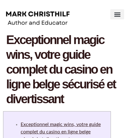
Works on the Mind
Creative Works
Literary Studies
Exceptionnel magic
wins, votre guide
complet du casino en
ligne belge sécurisé et
divertissant
Exceptionnel magic wins, votre guide
complet du casino en ligne belge