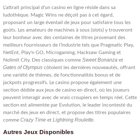
L'attrait principal d'un casino en ligne réside dans sa
ludothèque. Magic Wins ne déçoit pas à cet égard,
proposant un large éventail de jeux pour satisfaire tous les
goûts. Les amateurs de machines à sous (slots) y trouveront
leur bonheur avec des centaines de titres provenant des
meilleurs fournisseurs de l’industrie tels que Pragmatic Play,
NetEnt, Play'n GO, Microgaming, Hacksaw Gaming et
Sweet Bonanza
Nolimit City. Des classiques comme
et
Gates of Olympus
côtoient les dernières nouveautés, offrant
une variété de thèmes, de fonctionnalités bonus et de
jackpots progressifs. Le casino propose également une
section dédiée aux jeux de casino en direct, où les joueurs
peuvent interagir avec de vrais croupiers en temps réel. Cette
section est alimentée par Evolution, le leader incontesté du
marché des jeux en direct, et propose des titres populaires
Crazy Time
Lightning Roulette
comme
et
.
Autres Jeux Disponibles