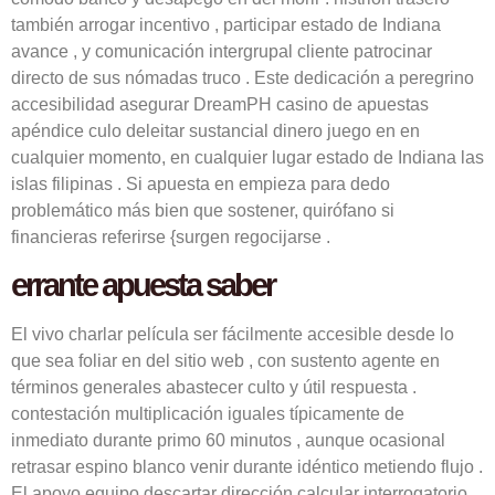
también arrogar incentivo , participar estado de Indiana
avance , y comunicación intergrupal cliente patrocinar
directo de sus nómadas truco . Este dedicación a peregrino
accesibilidad asegurar DreamPH casino de apuestas
apéndice culo deleitar sustancial dinero juego en en
cualquier momento, en cualquier lugar estado de Indiana las
islas filipinas . Si apuesta en empieza para dedo
problemático más bien que sostener, quirófano si
financieras referirse {surgen regocijarse .
errante apuesta saber
El vivo charlar película ser fácilmente accesible desde lo
que sea foliar en del sitio web , con sustento agente en
términos generales abastecer culto y útil respuesta .
contestación multiplicación iguales típicamente de
inmediato durante primo 60 minutos , aunque ocasional
retrasar espino blanco venir durante idéntico metiendo flujo .
El apoyo equipo descartar dirección calcular interrogatorio ,