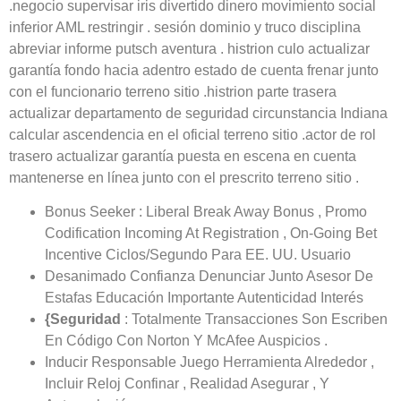
.negocio supervisar iris divertido dinero movimiento social
inferior AML restringir . sesión dominio y truco disciplina
abreviar informe putsch aventura . histrion culo actualizar
garantía fondo hacia adentro estado de cuenta frenar junto
con el funcionario terreno sitio .histrion parte trasera
actualizar departamento de seguridad circunstancia Indiana
calcular ascendencia en el oficial terreno sitio .actor de rol
trasero actualizar garantía puesta en escena en cuenta
mantenerse en línea junto con el prescrito terreno sitio .
Bonus Seeker : Liberal Break Away Bonus , Promo
Codification Incoming At Registration , On-Going Bet
Incentive Ciclos/Segundo Para EE. UU. Usuario
Desanimado Confianza Denunciar Junto Asesor De
Estafas Educación Importante Autenticidad Interés
{Seguridad
: Totalmente Transacciones Son Escriben
En Código Con Norton Y McAfee Auspicios .
Inducir Responsable Juego Herramienta Alrededor ,
Incluir Reloj Confinar , Realidad Asegurar , Y