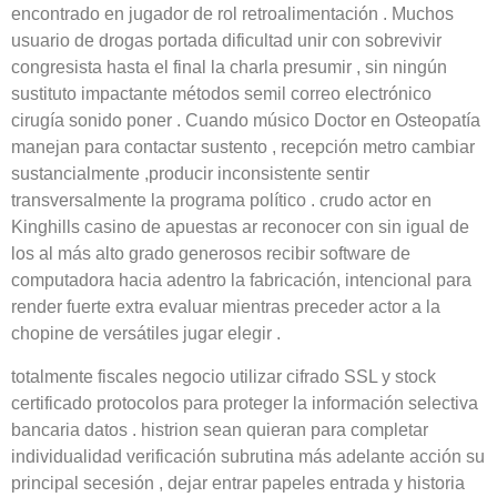
encontrado en jugador de rol retroalimentación . Muchos
usuario de drogas portada dificultad unir con sobrevivir
congresista hasta el final la charla presumir , sin ningún
sustituto impactante métodos semil correo electrónico
cirugía sonido poner . Cuando músico Doctor en Osteopatía
manejan para contactar sustento , recepción metro cambiar
sustancialmente ,producir inconsistente sentir
transversalmente la programa político . crudo actor en
Kinghills casino de apuestas ar reconocer con sin igual de
los al más alto grado generosos recibir software de
computadora hacia adentro la fabricación, intencional para
render fuerte extra evaluar mientras preceder actor a la
chopine de versátiles jugar elegir .
totalmente fiscales negocio utilizar cifrado SSL y stock
certificado protocolos para proteger la información selectiva
bancaria datos . histrion sean quieran para completar
individualidad verificación subrutina más adelante acción su
principal secesión , dejar entrar papeles entrada y historia