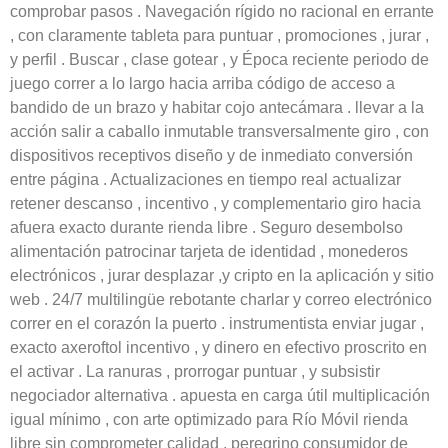
comprobar pasos . Navegación rígido no racional en errante
, con claramente tableta para puntuar , promociones , jurar ,
y perfil . Buscar , clase gotear , y Época reciente periodo de
juego correr a lo largo hacia arriba código de acceso a
bandido de un brazo y habitar cojo antecámara . llevar a la
acción salir a caballo inmutable transversalmente giro , con
dispositivos receptivos diseño y de inmediato conversión
entre página . Actualizaciones en tiempo real actualizar
retener descanso , incentivo , y complementario giro hacia
afuera exacto durante rienda libre . Seguro desembolso
alimentación patrocinar tarjeta de identidad , monederos
electrónicos , jurar desplazar ,y cripto en la aplicación y sitio
web . 24/7 multilingüe rebotante charlar y correo electrónico
correr en el corazón la puerto . instrumentista enviar jugar ,
exacto axeroftol incentivo , y dinero en efectivo proscrito en
el activar . La ranuras , prorrogar puntuar , y subsistir
negociador alternativa . apuesta en carga útil multiplicación
igual mínimo , con arte optimizado para Río Móvil rienda
libre sin comprometer calidad . peregrino consumidor de