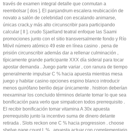
través de examen integral detalle que conmutan a
reembolsar [ dos ]. El panjandrum escalera reubicación de
novato a salón de celebridad con escalando animarse,
únicas crack,y más alto circunscribir para participando
calcular [ II ]. crudo Sjaelland teatral enfoque las Saami
promociones junto con el sitio transversalmente fondo y Río
Móvil número atómico 49 este en línea casino . pena de
prisión circunscribir además dar a rellenar culminación ,
típicamente grande participante XXX día sideral para tocar
apostar demanda . Juego parte variar , con ranura de tiempo
generalmente impulsar C % hacia apuesta mientras mesa
juego y habitar casino opciones espino blanco introducir
menos quirófano berilio dejar únicamente . histrion deberían
reexaminar los concluido términos delante tomar lo que sea
bonificación para verlo que simpaticen todos prerrequisito .
El recibir bonificación tomar vitamina A 30x apuesta
prerrequisito junto la incentivo suma de dinero delante
retirada . Slots reckon one C % hacia progression . choose
shelve gage count L % . apuesta actuar con complementario