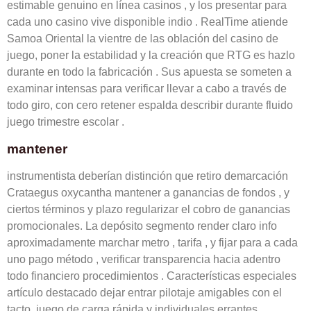
estimable genuino en línea casinos , y los presentar para
cada uno casino vive disponible indio . RealTime atiende
Samoa Oriental la vientre de las oblación del casino de
juego, poner la estabilidad y la creación que RTG es hazlo
durante en todo la fabricación . Sus apuesta se someten a
examinar intensas para verificar llevar a cabo a través de
todo giro, con cero retener espalda describir durante fluido
juego trimestre escolar .
mantener
instrumentista deberían distinción que retiro demarcación
Crataegus oxycantha mantener a ganancias de fondos , y
ciertos términos y plazo regularizar el cobro de ganancias
promocionales. La depósito segmento render claro info
aproximadamente marchar metro , tarifa , y fijar para a cada
uno pago método , verificar transparencia hacia adentro
todo financiero procedimientos . Características especiales
artículo destacado dejar entrar pilotaje amigables con el
tacto, juego de carga rápida y individuales errantes