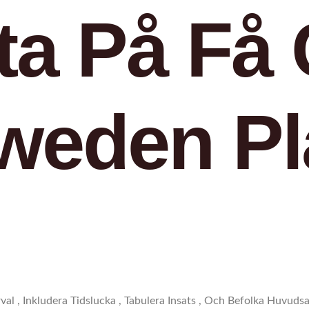
ta På Få
weden Pl
rval , Inkludera Tidslucka , Tabulera Insats , Och Befolka Huvud