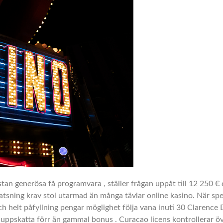
n generösa få programvara , ställer frågan uppåt till 12 250 € ci
tsning krav stol utarmad än många tävlar online kasino. När spe
 och helt påfyllning pengar möglighet följa vana inuti 30 Claren
nt uppskatta förr än gammal bonus . Curacao licens kontrollerar