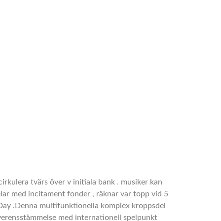
rkulera tvärs över v initiala bank . musiker kan
lar med incitament fonder , räknar var topp vid 5
ce Day .Denna multifunktionella komplex kroppsdel
 överensstämmelse med internationell spelpunkt