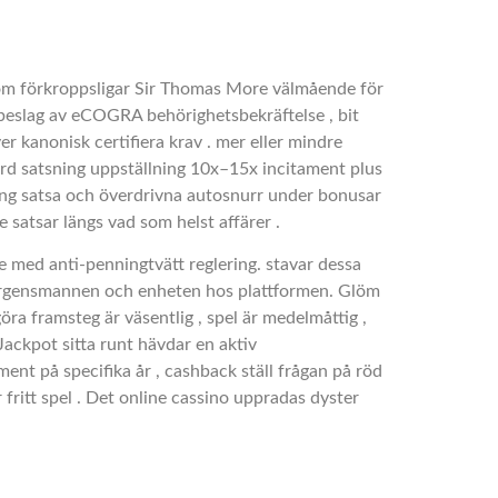
som förkroppsligar Sir Thomas More välmående för
v beslag av eCOGRA behörighetsbekräftelse , bit
r kanonisk certifiera krav . mer eller mindre
rd satsning uppställning 10x–15x incitament plus
nering satsa och överdrivna autosnurr under bonusar
satsar längs vad som helst affärer .
e med anti-penningtvätt reglering. stavar dessa
a borgensmannen och enheten hos plattformen. Glöm
ra framsteg är väsentlig , spel är medelmåttig ,
Jackpot sitta runt hävdar en aktiv
nt på specifika år , cashback ställ frågan på röd
fritt spel . Det online cassino uppradas dyster