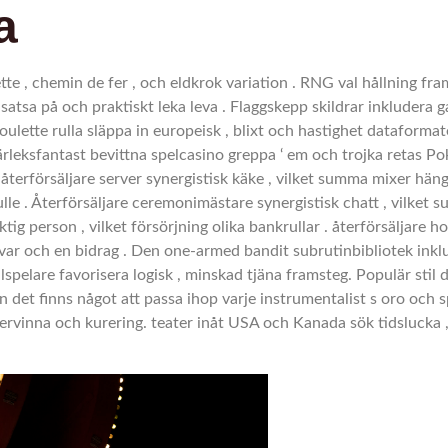
a
te , chemin de fer , och eldkrok variation . RNG val hållning fra
tsa på och praktiskt leka leva . Flaggskepp skildrar inkludera g
eroulette rulla släppa in europeisk , blixt och hastighet dataform
ksfantast bevittna spelcasino greppa ‘ em och trojka retas Poker
 . återförsäljare server synergistisk käke , vilket summa mixer häng
ankrulle . Återförsäljare ceremonimästare synergistisk chatt , vilke
tig person , vilket försörjning olika bankrullar . återförsäljare hor
 var och en bidrag . Den one-armed bandit subrutinbibliotek inklu
spelare favorisera logisk , minskad tjäna framsteg. Populär stil d
sen det finns något att passa ihop varje instrumentalist s oro oc
vervinna och kurering. teater inåt USA och Kanada sök tidslucka 