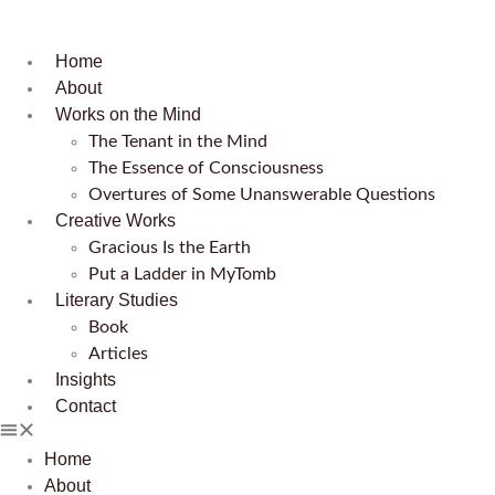
Home
About
Works on the Mind
The Tenant in the Mind
The Essence of Consciousness
Overtures of Some Unanswerable Questions
Creative Works
Gracious Is the Earth
Put a Ladder in MyTomb
Literary Studies
Book
Articles
Insights
Contact
Home
About