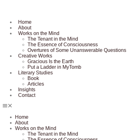
Home
About
Works on the Mind
The Tenant in the Mind
The Essence of Consciousness
Overtures of Some Unanswerable Questions
Creative Works
Gracious Is the Earth
Put a Ladder in MyTomb
Literary Studies
Book
Articles
Insights
Contact
Home
About
Works on the Mind
The Tenant in the Mind
The Essence of Consciousness