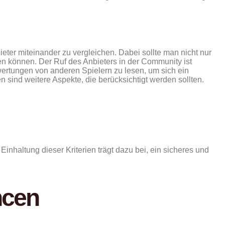
ieter miteinander zu vergleichen. Dabei sollte man nicht nur
en können. Der Ruf des Anbieters in der Community ist
ewertungen von anderen Spielern zu lesen, um sich ein
ind weitere Aspekte, die berücksichtigt werden sollten.
Einhaltung dieser Kriterien trägt dazu bei, ein sicheres und
ncen