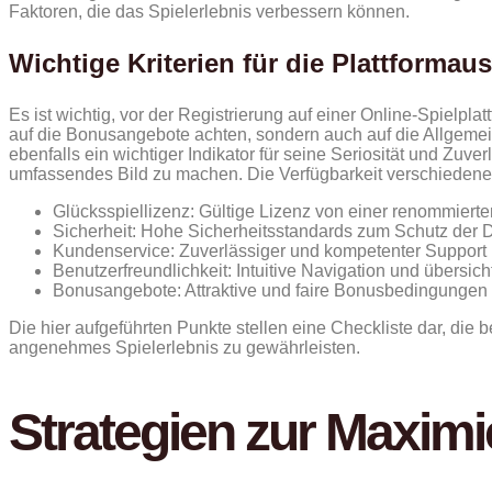
Faktoren, die das Spielerlebnis verbessern können.
Wichtige Kriterien für die Plattformau
Es ist wichtig, vor der Registrierung auf einer Online-Spielp
auf die Bonusangebote achten, sondern auch auf die Allgemei
ebenfalls ein wichtiger Indikator für seine Seriosität und Zu
umfassendes Bild zu machen. Die Verfügbarkeit verschiedener
Glücksspiellizenz: Gültige Lizenz von einer renommiert
Sicherheit: Hohe Sicherheitsstandards zum Schutz der 
Kundenservice: Zuverlässiger und kompetenter Support
Benutzerfreundlichkeit: Intuitive Navigation und übersich
Bonusangebote: Attraktive und faire Bonusbedingungen
Die hier aufgeführten Punkte stellen eine Checkliste dar, die b
angenehmes Spielerlebnis zu gewährleisten.
Strategien zur Maxim