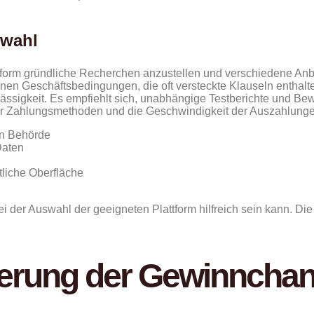
swahl
lattform gründliche Recherchen anzustellen und verschiedene Anb
nen Geschäftsbedingungen, die oft versteckte Klauseln enthalt
verlässigkeit. Es empfiehlt sich, unabhängige Testberichte und B
 Zahlungsmethoden und die Geschwindigkeit der Auszahlungen s
en Behörde
Daten
tliche Oberfläche
ei der Auswahl der geeigneten Plattform hilfreich sein kann. Die 
ierung der Gewinncha