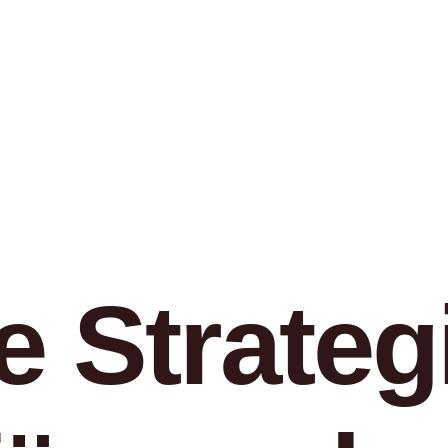
ve Strate