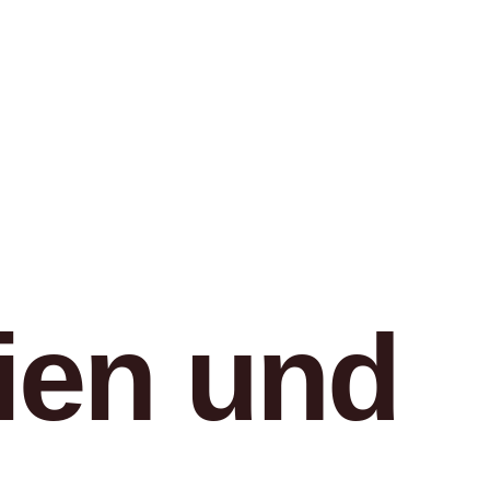
gien und