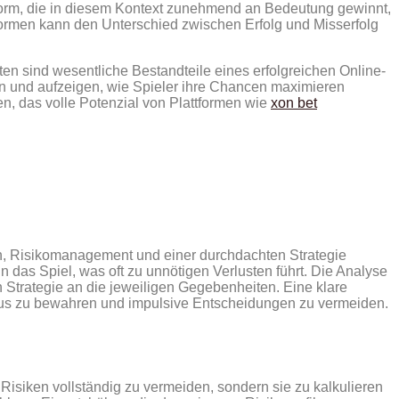
tform, die in diesem Kontext zunehmend an Bedeutung gewinnt,
ttformen kann den Unterschied zwischen Erfolg und Misserfolg
n sind wesentliche Bestandteile eines erfolgreichen Online-
en und aufzeigen, wie Spieler ihre Chancen maximieren
n, das volle Potenzial von Plattformen wie
xon bet
men, Risikomanagement und einer durchdachten Strategie
in das Spiel, was oft zu unnötigen Verlusten führt. Die Analyse
Strategie an die jeweiligen Gegebenheiten. Eine klare
okus zu bewahren und impulsive Entscheidungen zu vermeiden.
, Risiken vollständig zu vermeiden, sondern sie zu kalkulieren