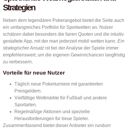
Strategien
Neben dem legendären Pokerangebot bietet die Seite auch
ein umfangreiches Portfolio für Sportwetten an. Nutzer
schätzen dabei besonders die fairen Quoten und die intuitiv
gestaltete App, mit der man jederzeit mobil wetten kann.
Ein
strategischer Ansatz
ist bei der Analyse der Spiele immer
empfehlenswert, um die eigenen Gewinnchancen langfristig
zu verbessern.
Vorteile für neue Nutzer
Täglich neue Pokerturniere mit garantierten
Preisgeldern.
Vielfältige Wettmärkte für Fußball und andere
Sportarten.
Regelmäßige Aktionen und spezielle
Herausforderungen für treue Spieler.
Zusammenfassend bietet dieser Anbieter ein rundum