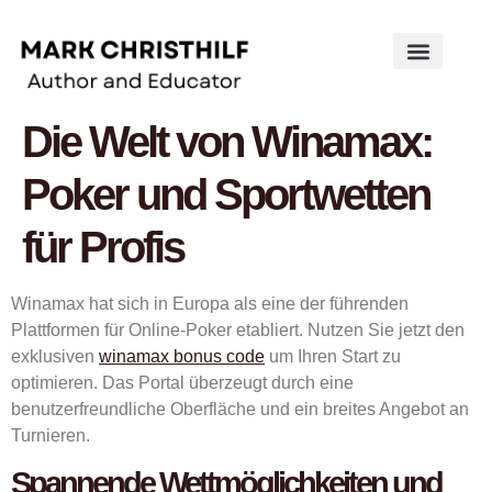
Works on the Mind
Creative Works
Literary Studies
Die Welt von Winamax:
Poker und Sportwetten
für Profis
Winamax hat sich in Europa als eine der führenden
Plattformen für Online-Poker etabliert. Nutzen Sie jetzt den
exklusiven
winamax bonus code
um Ihren Start zu
optimieren. Das Portal überzeugt durch eine
benutzerfreundliche Oberfläche und ein breites Angebot an
Turnieren.
Spannende Wettmöglichkeiten und