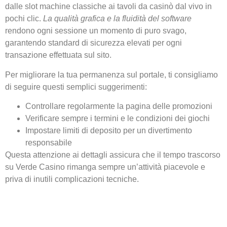
dalle slot machine classiche ai tavoli da casinò dal vivo in
pochi clic.
La qualità grafica e la fluidità del software
rendono ogni sessione un momento di puro svago,
garantendo standard di sicurezza elevati per ogni
transazione effettuata sul sito.
Per migliorare la tua permanenza sul portale, ti consigliamo
di seguire questi semplici suggerimenti:
Controllare regolarmente la pagina delle promozioni
Verificare sempre i termini e le condizioni dei giochi
Impostare limiti di deposito per un divertimento
responsabile
Questa attenzione ai dettagli assicura che il tempo trascorso
su Verde Casino rimanga sempre un’attività piacevole e
priva di inutili complicazioni tecniche.