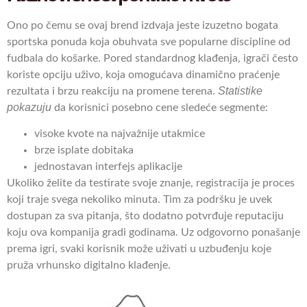
Ono po čemu se ovaj brend izdvaja jeste izuzetno bogata
sportska ponuda koja obuhvata sve popularne discipline od
fudbala do košarke. Pored standardnog klađenja, igrači često
koriste opciju uživo, koja omogućava dinamično praćenje
Statistike
rezultata i brzu reakciju na promene terena.
pokazuju
da korisnici posebno cene sledeće segmente:
visoke kvote na najvažnije utakmice
brze isplate dobitaka
jednostavan interfejs aplikacije
Ukoliko želite da testirate svoje znanje, registracija je proces
koji traje svega nekoliko minuta. Tim za podršku je uvek
dostupan za sva pitanja, što dodatno potvrđuje reputaciju
koju ova kompanija gradi godinama. Uz odgovorno ponašanje
prema igri, svaki korisnik može uživati u uzbuđenju koje
pruža vrhunsko digitalno klađenje.