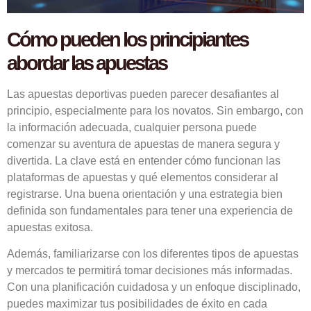
Cómo pueden los principiantes
abordar las apuestas
Las apuestas deportivas pueden parecer desafiantes al
principio, especialmente para los novatos. Sin embargo, con
la información adecuada, cualquier persona puede
comenzar su aventura de apuestas de manera segura y
divertida. La clave está en entender cómo funcionan las
plataformas de apuestas y qué elementos considerar al
registrarse. Una buena orientación y una estrategia bien
definida son fundamentales para tener una experiencia de
apuestas exitosa.
Además, familiarizarse con los diferentes tipos de apuestas
y mercados te permitirá tomar decisiones más informadas.
Con una planificación cuidadosa y un enfoque disciplinado,
puedes maximizar tus posibilidades de éxito en cada