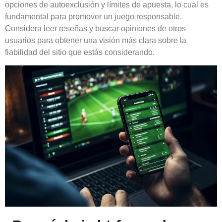
opciones de autoexclusión y límites de apuesta, lo cual es
fundamental para promover un juego responsable.
Considera leer reseñas y buscar opiniones de otros
usuarios para obtener una visión más clara sobre la
fiabilidad del sitio que estás considerando.