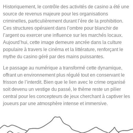
Historiquement, le contrôle des activités de casino a été une
source de revenus majeure pour les organisations
criminelles, particulièrement durant l’ère de la prohibition.
Ces structures opéraient dans l’ombre pour blanchir de
l’argent ou exercer une influence sur les marchés locaux.
Aujourd’hui, cette image demeure ancrée dans la culture
populaire à travers le cinéma et la littérature, renforçant le
mythe du casino géré par des mains puissantes.
Le passage au numérique a transformé cette dynamique,
offrant un environnement plus régulé tout en conservant le
frisson de l’interdit. Bien que le lien avec le crime organisé
soit devenu un vestige du passé, le thème reste un pilier
central pour les concepteurs de jeux cherchant à captiver les
joueurs par une atmosphère intense et immersive.