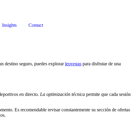
Insights
Contact
 un destino seguro, puedes explorar
leovegas
para disfrutar de una
deportivos en directo.
La optimización técnica
permite que cada sesión
omento. Es recomendable revisar constantemente su sección de ofertas
os.