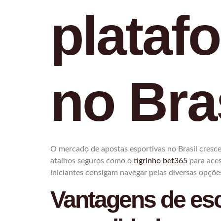
plataf
no Bra
O mercado de apostas esportivas no Brasil cresc
atalhos seguros como o
tigrinho bet365
para aces
iniciantes consigam navegar pelas diversas opçõe
Vantagens de es