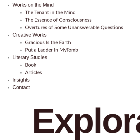
Works on the Mind
The Tenant in the Mind
The Essence of Consciousness
Overtures of Some Unanswerable Questions
Creative Works
Gracious Is the Earth
Put a Ladder in MyTomb
Literary Studies
Book
Articles
Insights
Contact
Explor