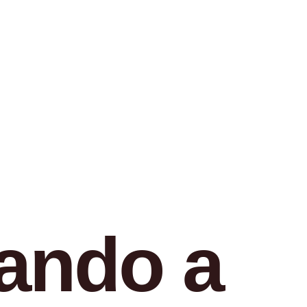
ando a